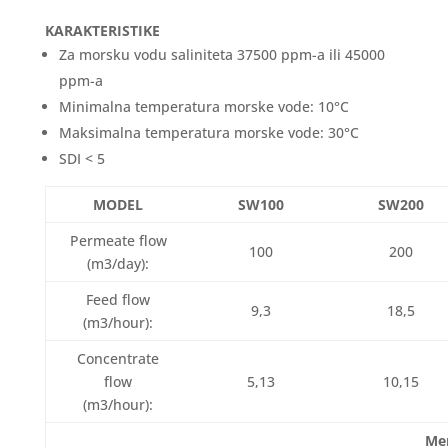
KARAKTERISTIKE
Za morsku vodu saliniteta 37500 ppm-a ili 45000
ppm-a
Minimalna temperatura morske vode: 10°C
Maksimalna temperatura morske vode: 30°C
SDI < 5
MODEL
SW100
SW200
Permeate flow
100
200
(m3/day):
Feed flow
9,3
18,5
(m3/hour):
Concentrate
flow
5,13
10,15
(m3/hour):
Me