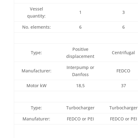
Vessel
1
3
quantity:
No. elements:
6
6
Positive
Type:
Centrifugal
displacement
Interpump or
Manufacturer:
FEDCO
Danfoss
Motor kW
18,5
37
Type:
Turbocharger
Turbocharger
Manufaturer:
FEDCO or PEI
FEDCO or PEI