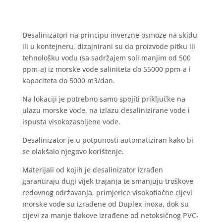
Desalinizatori na principu inverzne osmoze na skidu
ili u kontejneru, dizajnirani su da proizvode pitku ili
tehnološku vodu (sa sadržajem soli manjim od 500
ppm-a) iz morske vode saliniteta do 55000 ppm-a i
kapaciteta do 5000 m3/dan.
Na lokaciji je potrebno samo spojiti priključke na
ulazu morske vode, na izlazu desalinizirane vode i
ispusta visokozasoljene vode.
Desalinizator je u potpunosti automatiziran kako bi
se olakšalo njegovo korištenje.
Materijali od kojih je desalinizator izrađen
garantiraju dugi vijek trajanja te smanjuju troškove
redovnog održavanja, primjerice visokotlačne cijevi
morske vode su izrađene od Duplex inoxa, dok su
cijevi za manje tlakove izrađene od netoksičnog PVC-