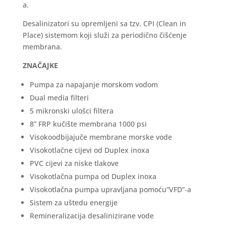
a.
Desalinizatori su opremljeni sa tzv. CPI (Clean in
Place) sistemom koji služi za periodično čišćenje
membrana.
ZNAČAJKE
Pumpa za napajanje morskom vodom
Dual media filteri
5 mikronski ulošci filtera
8” FRP kučište membrana 1000 psi
Visokoodbijajuče membrane morske vode
Visokotlačne cijevi od Duplex inoxa
PVC cijevi za niske tlakove
Visokotlačna pumpa od Duplex inoxa
Visokotlačna pumpa upravljana pomoću”VFD”-a
Sistem za uštedu energije
Remineralizacija desalinizirane vode