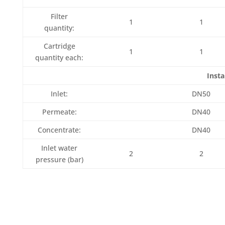
Filter
1
1
quantity:
Cartridge
1
1
quantity each:
Insta
Inlet:
DN50
Permeate:
DN40
Concentrate:
DN40
Inlet water
2
2
pressure (bar)